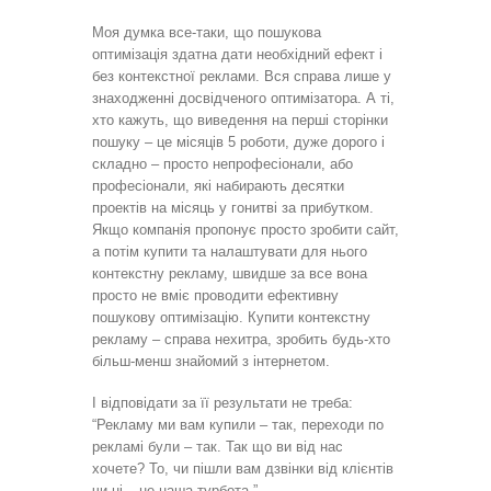
Моя думка все-таки, що пошукова
оптимізація здатна дати необхідний ефект і
без контекстної реклами. Вся справа лише у
знаходженні досвідченого оптимізатора. А ті,
хто кажуть, що виведення на перші сторінки
пошуку – це місяців 5 роботи, дуже дорого і
складно – просто непрофесіонали, або
професіонали, які набирають десятки
проектів на місяць у гонитві за прибутком.
Якщо компанія пропонує просто зробити сайт,
а потім купити та налаштувати для нього
контекстну рекламу, швидше за все вона
просто не вміє проводити ефективну
пошукову оптимізацію. Купити контекстну
рекламу – справа нехитра, зробить будь-хто
більш-менш знайомий з інтернетом.
І відповідати за її результати не треба:
“Рекламу ми вам купили – так, переходи по
рекламі були – так. Так що ви від нас
хочете? То, чи пішли вам дзвінки від клієнтів
чи ні – не наша турбота.”