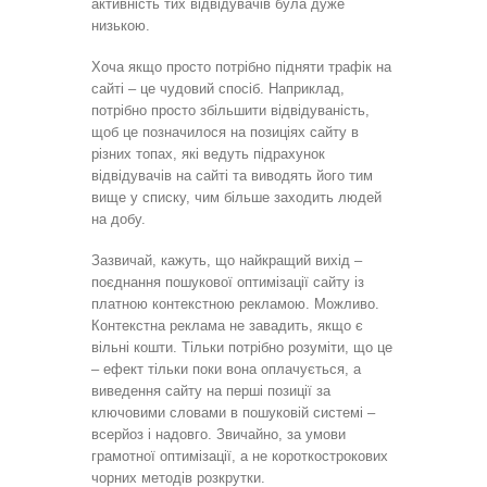
активність тих відвідувачів була дуже
низькою.
Хоча якщо просто потрібно підняти трафік на
сайті – це чудовий спосіб. Наприклад,
потрібно просто збільшити відвідуваність,
щоб це позначилося на позиціях сайту в
різних топах, які ведуть підрахунок
відвідувачів на сайті та виводять його тим
вище у списку, чим більше заходить людей
на добу.
Зазвичай, кажуть, що найкращий вихід –
поєднання пошукової оптимізації сайту із
платною контекстною рекламою. Можливо.
Контекстна реклама не завадить, якщо є
вільні кошти. Тільки потрібно розуміти, що це
– ефект тільки поки вона оплачується, а
виведення сайту на перші позиції за
ключовими словами в пошуковій системі –
всерйоз і надовго. Звичайно, за умови
грамотної оптимізації, а не короткострокових
чорних методів розкрутки.