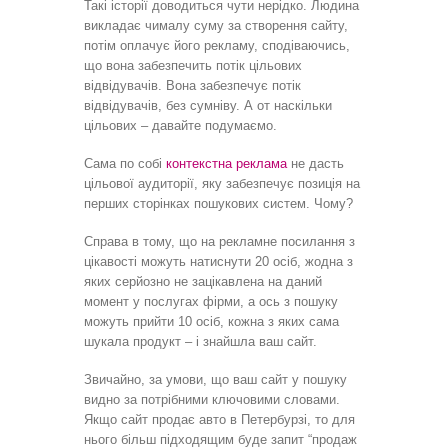
Такі історії доводиться чути нерідко. Людина
викладає чималу суму за створення сайту,
потім оплачує його рекламу, сподіваючись,
що вона забезпечить потік цільових
відвідувачів. Вона забезпечує потік
відвідувачів, без сумніву. А от наскільки
цільових – давайте подумаємо.
Сама по собі
контекстна реклама
не дасть
цільової аудиторії, яку забезпечує позиція на
перших сторінках пошукових систем. Чому?
Справа в тому, що на рекламне посилання з
цікавості можуть натиснути 20 осіб, жодна з
яких серйозно не зацікавлена на даний
момент у послугах фірми, а ось з пошуку
можуть прийти 10 осіб, кожна з яких сама
шукала продукт – і знайшла ваш сайт.
Звичайно, за умови, що ваш сайт у пошуку
видно за потрібними ключовими словами.
Якщо сайт продає авто в Петербурзі, то для
нього більш підходящим буде запит “продаж