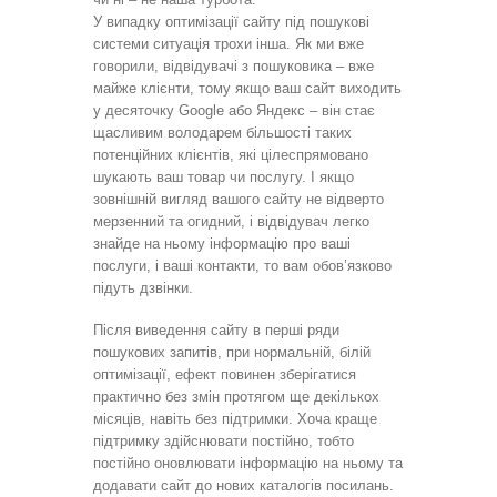
У випадку оптимізації сайту під пошукові
системи ситуація трохи інша. Як ми вже
говорили, відвідувачі з пошуковика – вже
майже клієнти, тому якщо ваш сайт виходить
у десяточку Google або Яндекс – він стає
щасливим володарем більшості таких
потенційних клієнтів, які цілеспрямовано
шукають ваш товар чи послугу. І якщо
зовнішній вигляд вашого сайту не відверто
мерзенний та огидний, і відвідувач легко
знайде на ньому інформацію про ваші
послуги, і ваші контакти, то вам обов’язково
підуть дзвінки.
Після виведення сайту в перші ряди
пошукових запитів, при нормальній, білій
оптимізації, ефект повинен зберігатися
практично без змін протягом ще декількох
місяців, навіть без підтримки. Хоча краще
підтримку здійснювати постійно, тобто
постійно оновлювати інформацію на ньому та
додавати сайт до нових каталогів посилань.