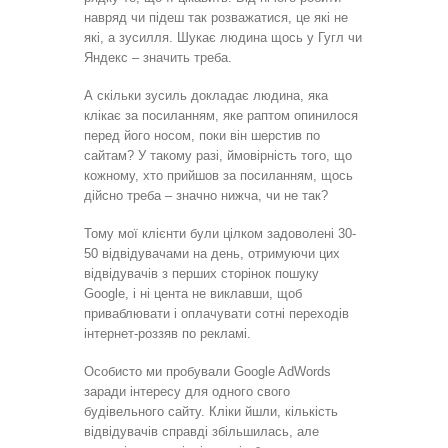
навряд чи підеш так розважатися, це які не
які, а зусилля. Шукає людина щось у Гугл чи
Яндекс – значить треба.
А скільки зусиль докладає людина, яка
клікає за посиланням, яке раптом опинилося
перед його носом, поки він шерстив по
сайтам? У такому разі, ймовірність того, що
кожному, хто прийшов за посиланням, щось
дійсно треба – значно нижча, чи не так?
Тому мої клієнти були цілком задоволені 30-
50 відвідувачами на день, отримуючи цих
відвідувачів з перших сторінок пошуку
Google, і ні цента не виклавши, щоб
приваблювати і оплачувати сотні переходів
інтернет-роззяв по рекламі.
Особисто ми пробували Google AdWords
заради інтересу для одного свого
будівельного сайту. Кліки йшли, кількість
відвідувачів справді збільшилась, але