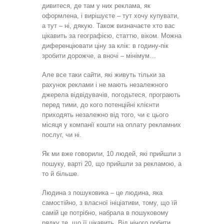
дивитеся, де там у них реклама, як
оформлена, і вирішуєте – тут хочу купувати,
а тут – ні, дякую. Також визначаєте хто вас
цікавить за географією, статтю, віком. Можна
диференціювати ціну за клік: в годину-пік
зробити дорожче, а вночі – мінімум…
Але все таки сайти, які живуть тільки за
рахунок реклами і не мають незалежного
джерела відвідувачів, погодьтеся, програють
перед тими, до кого потенційні клієнти
приходять незалежно від того, чи є цього
місяця у компанії кошти на оплату рекламних
послуг, чи ні.
Як ми вже говорили, 10 людей, які прийшли з
пошуку, варті 20, що прийшли за рекламою, а
то й більше.
Людина з пошуковика – це людина, яка
самостійно, з власної ініціативи, тому, що їй
самій це потрібно, набрала в пошуковому
рядку те, що її цікавить. Від нічого робити