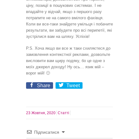
ціну, позиції в пошукових системах. І не
впадайте у відчай, якщо з першого разу
потрапите не на самого вмілого фахівця.
Коли ви все-таки знайдете умільця і побачите
результати, ви забудете про всі перипетії, які
зустрілися вам на шляху. Успіхів!
P.S. Хоча якщо ви все ж таки схиляєтеся до
замовлення контекстної реклами, дозвольте
висловити вам щиру подяку, бо це одне з
моїх джерел доходу! Ну ось… язик мій –
ворог мій! 🙂
Share
Tweet
23 Жовтня, 2020
Статті
Підписатися