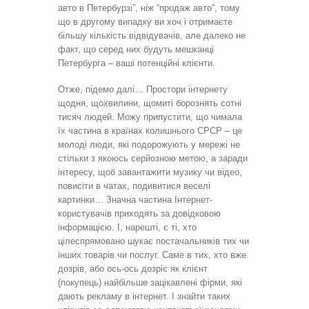
авто в Петербурзі”, ніж “продаж авто”, тому
що в другому випадку ви хоч і отримаєте
більшу кількість відвідувачів, але далеко не
факт, що серед них будуть мешканці
Петербурга – ваші потенційні клієнти.
Отже, підемо далі… Простори інтернету
щодня, щохвилини, щомиті борознять сотні
тисяч людей. Можу припустити, що чимала
їх частина в країнах колишнього СРСР – це
молоді люди, які подорожують у мережі не
стільки з якоюсь серйозною метою, а заради
інтересу, щоб завантажити музику чи відео,
повисіти в чатах, подивитися веселі
картинки… Значна частина Інтернет-
користувачів приходять за довідковою
інформацією. І, нарешті, є ті, хто
цілеспрямовано шукає постачальників тих чи
інших товарів чи послуг. Саме в тих, хто вже
дозрів, або ось-ось дозріє як клієнт
(покупець) найбільше зацікавлені фірми, які
дають рекламу в інтернет. І знайти таких