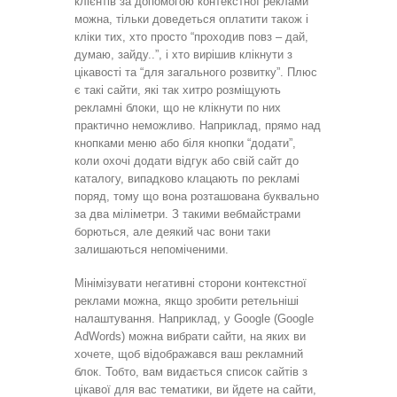
клієнтів за допомогою контекстної реклами
можна, тільки доведеться оплатити також і
кліки тих, хто просто “проходив повз – дай,
думаю, зайду..”, і хто вирішив клікнути з
цікавості та “для загального розвитку”. Плюс
є такі сайти, які так хитро розміщують
рекламні блоки, що не клікнути по них
практично неможливо. Наприклад, прямо над
кнопками меню або біля кнопки “додати”,
коли охочі додати відгук або свій сайт до
каталогу, випадково клацають по рекламі
поряд, тому що вона розташована буквально
за два міліметри. З такими вебмайстрами
борються, але деякий час вони таки
залишаються непоміченими.
Мінімізувати негативні сторони контекстної
реклами можна, якщо зробити ретельніші
налаштування. Наприклад, у Google (Google
AdWords) можна вибрати сайти, на яких ви
хочете, щоб відображався ваш рекламний
блок. Тобто, вам видається список сайтів з
цікавої для вас тематики, ви йдете на сайти,