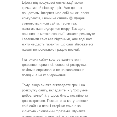
Ефект від пошукової оптимізації може
триматися й півроку, і рік. Але це – як
пощастить. Інтернет має свій ринок, своїх
конкурентів, і вони не сплять 😉 Щодня
з’являються нові сайти, і вони теж
намагаються видертися вгору. Так що в
принципі, з метою економії, можете ризикнути
і залишити сайт без підтримки, але тоді вам
ніхто не дасть гарантій, що сайт збереже всі
нажиті непосильною працею позиції.
Підтримка сайту коштує вдвічі-втричі
дешевше первинної, основної розкрутки,
оскільки спрямована не на завоювання
позицій, а на їх збереження.
Тому, якщо ви вже викладаєте гроші на
розкрутку сайту, вкладайте їх у “розумне,
добре, вічне” :), у щось більш постійне та
довгострокове. Поставте за мету вивести
свій сайт на перші сторінки хоча б за
кількома ключовими фразами. Шукайте
оптимізатора, домовляйтеся про терміни,