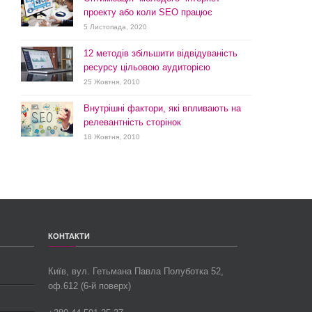
проекту або коли SEO працює
5 Листопада, 2020
12 методів збільшити відвідуваність
ресурсу цільовою аудиторією
25 Жовтня, 2010
Внутрішні фактори, які впливають на
релевантність сторінок
18 Жовтня, 2010
КОНТАКТИ
Київ, вул.
Гетьмана Павла Полуботка 52,
оф.612 (6-й поверх)